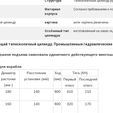
Структура:
Телескопичный цилиндр р
Материал
Согласно требованиям к п
корпуса:
ый цилиндр
картина:
анти- картина ржавчины
Особенный тип
изготовленный на заказ г
цилиндра:
щий телескопичный цилиндр
Промышленные гидравлические
,
оршеня подъема самосвала одиночного действующего многош
для корабля
Диаметр
Расстояние
Ход
Тяга (КН)
расточки
установки (мм)
(мм)
Первый
Последний
(мм·)
класс
класс
180
140
800
410
210
160
140
800
320
170