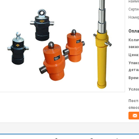
наиме
Серти
Номер
Опла
Коли
заказ
Цена:
Упак
дета
Врем
Усло
Пост
спос