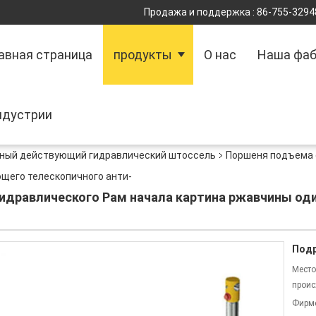
Продажа и поддержка :
86-755-3294
авная страница
продукты
О нас
Наша фаб
ндустрии
ный действующий гидравлический штоссель
Поршеня подъема 
щего телескопичного анти-
идравлического Рам начала картина ржавчины од
Подр
Место
проис
Фирм