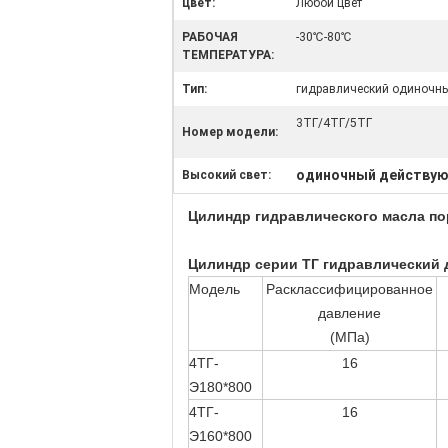
цвет:
Любой цвет
РАБОЧАЯ
-30℃-80℃
ТЕМПЕРАТУРА:
Тип:
гидравлический одиночн
3ТГ/4ТГ/5ТГ
Номер модели:
одиночный действую
Высокий свет:
Цилиндр гидравлического масла п
Цилиндр серии ТГ гидравлический 
Модель
Расклассифицированное
давление
(МПа)
4ТГ-
16
Э180*800
4ТГ-
16
Э160*800