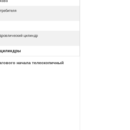
укава
отребителя
идровлический цилиндр
 цилиндры
агового начала телескопичный