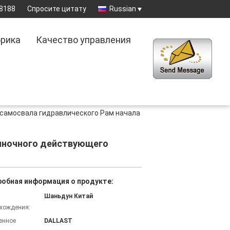
8188
Спросите цитату
Russian
рика
Качество управления
самосвала гидравлического Рам начала
иночного действующего
обная информация о продукте:
Шаньдун Китай
хождения:
енное
DALLAST