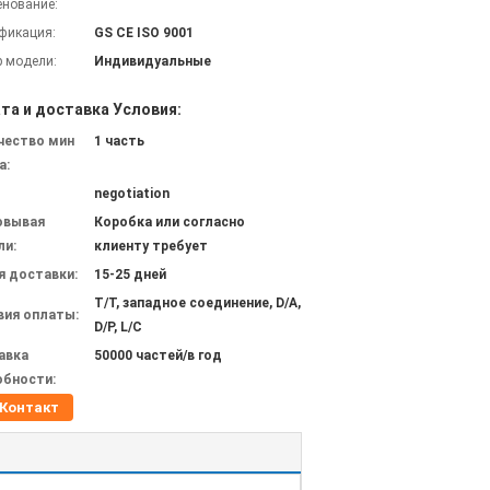
нование:
фикация:
GS CE ISO 9001
 модели:
Индивидуальные
та и доставка Условия:
чество мин
1 часть
а:
negotiation
овывая
Коробка или согласно
ли:
клиенту требует
я доставки:
15-25 дней
T/T, западное соединение, D/A,
вия оплаты:
D/P, L/C
авка
50000 частей/в год
обности:
Контакт