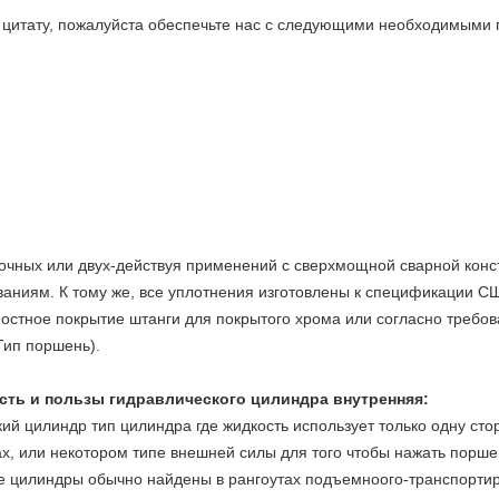
 цитату, пожалуйста обеспечьте нас с следующими необходимыми
очных или двух-действуя применений с сверхмощной сварной конс
ваниям. К тому же, все уплотнения изготовлены к спецификации С
остное покрытие штанги для покрытого хрома или согласно требов
Тип поршень).
ть и пользы гидравлического цилиндра внутренняя:
й цилиндр тип цилиндра где жидкость использует только одну сто
ах, или некотором типе внешней силы для того чтобы нажать поршен
 цилиндры обычно найдены в рангоутах подъемноого-транспорти