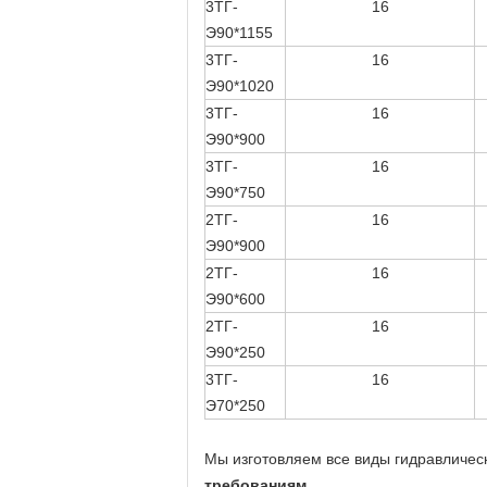
3ТГ-
16
Э90*1155
3ТГ-
16
Э90*1020
3ТГ-
16
Э90*900
3ТГ-
16
Э90*750
2ТГ-
16
Э90*900
2ТГ-
16
Э90*600
2ТГ-
16
Э90*250
3ТГ-
16
Э70*250
Мы изготовляем все виды гидравличес
требованиям
.