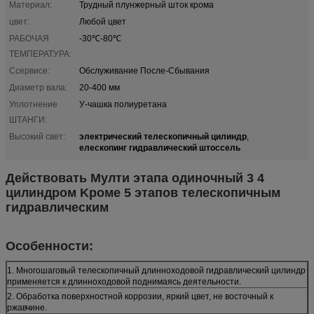
Материал:
Трудный плунжерный шток крома
цвет:
Любой цвет
РАБОЧАЯ
-30℃-80℃
ТЕМПЕРАТУРА:
Ссервисе:
Обслуживание После-Сбывания
Диаметр вала:
20-400 мм
Уплотнение
У-чашка полиуретана
ШТАНГИ:
электрический телескопичный цилиндр
Высокий свет:
,
елескопинг гидравлический штоссель
Действовать Мулти этапа одиночный 3 4
цилиндром Kроме 5 этапов телескопичным
гидравлическим
Особенности:
1. Многошаговый телескопичный длинноходовой гидравлический цилиндр
применяется к длинноходовой поднимаясь деятельности.
2. Обработка поверхностной коррозии, яркий цвет, не восточный к
ржавчине.