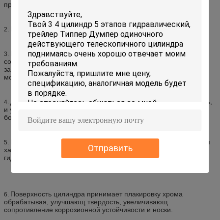
продукта.
Внутренняя стена трубки цилиндра тонка, облегченный.
2.
Новый Н тип путь запечатывания высокого давления
3.
совмещенный с низким давлением обеспечивает надежность
запечатывания под различными условиями давления, которые
могут приспособиться к требованиям различных регионов.
Длинный проводник улучшает сопротивление цилиндра гнуть,
4.
и увеличивает приспособляемостьь выскальзывания экипажа
бортового.
Ключевые компоненты сделаны из прессы куя части и общая
5.
Отправить
характеристика лучшая, которая улучшает надежность
гидравлического цилиндра.
Поверхность цилиндра принимает плакировку хрома
6.
обрабатывая, улучшающ твердость, увеличивающ
сопротивление коррозионной устойчивости и носки.