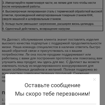
3. Импортируйте герметизируя части, не легкие для того чтобы нести
после непрерывной работы.
4. Высокопрочная легированная сталь с термической обработкой высокой
отметки, произведенной импортированным токарным станком КНК,
сверля машиной и шлифовальным станком.
5. Кольцо пыли уменьшает загрязнение, расширяя жизнь цилиндра.
6. Одиночный действовать, возвращение нагрузки.
На Далласт, обслуживание клиента значит поставлять изделия
высокого качества подпертые с поддержкой продолжительности
жизни. Наша команда специалистов в наличии ответить быстро
вашей обратной связи и присутствовать на к вашим
потребностям. Ли она после-продажи поддерживают или
работающ с вами для построения прототипа или помогающ вам
улучшить ваш продукт, мы здесь для вас. С Далласт вы можете
извлекать пользу из моделированного консруирования для
ваших особенных дизайнов и желаний. Полная поддержка во
всех участках совершенствованих продукций. Снижение
себестоимости. Экспертный технический совет. Внедрение
продукта в минимальной сумме времени.
Оставьте сообщение
Мы скоро тебе перезвоним!
Преимущество
Импортированная высококачественная стальная труба,
1.
главный материал, высокопрочный, обеспечивает надежность