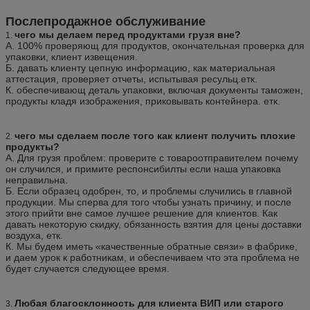
Послепродажное обслуживание
чего мы делаем перед продуктами грузя вне?
1.
А. 100% проверяющ для продуктов, окончательная проверка для
упаковки, клиент извещения.
Б. давать клиенту цепную информацию, как материальная
аттестация, проверяет отчеты, испытывая ресульц.етк.
К. обеспечивающ деталь упаковки, включая документы таможен,
продукты кладя изображения, приковывать контейнера. етк.
чего мы сделаем после того как клиент получить плохие
2.
продукты?
А. Для грузя проблем: проверите с товароотправителем почему
он случился, и примите респонсибилты если наша упаковка
неправильна.
Б. Если образец одобрен, то, и проблемы случились в главной
продукции. Мы сперва для того чтобы узнать причину, и после
этого прийти вне самое лучшее решение для клиентов. Как
давать некоторую скидку, обязанность взятия для цены доставки
воздуха, етк.
К. Мы будем иметь «качественные обратные связи» в фабрике,
и даем урок к работникам, и обеспечиваем что эта проблема не
будет случается следующее время.
Любая благосклонность для клиента ВИП или старого
3.