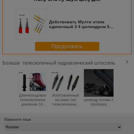
Действовать Мулти этапа
одиночный 3 4 цилиндром 5
этапов телескопичным
гидравлическим
Продолжать
телескопичный гидравлический штоссель
Больше
Длинноходовое
Изготовленный
Наклоняющ
Аграр
телескопичное
на заказ тип
цилиндр Kроме 2
телеско
давление 16-
телескопичный
трейлера
Типпер т
35МПа
цилиндр Паркер
одиночный
самос
гидравлического
гидравлического
действующий
гидравли
Рам одиночное
Рам для Типпер
гидравлический
Ра
Измените язык
действующее с
самосвала
телескопичный
поршенем
фермы
поставьте 3 этап
этапа 6 этапа 5