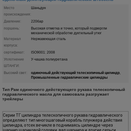
Место
Шаньдун
происхождения:
Давление:
220бар
поршень:
Высокая отметка и точно, который подвергли
механической обработке дуктильный утюг
Материал
Нержавеющая сталь
корпуса:
сертификат:
ISO9001: 2008
Уплотнение
У-чашка полиуретана
ШТАНГИ:
одиночный действующий телескопичный цилиндр
Высокий свет:
,
Промышленные гидравлические цилиндры
Тип Рам одиночного действующего рукава телескопичный
гидравлического масла для самосвала разгружает
трейлеры
Серии ТГ цилиндра телескопичного рукава гидравлического
определяют тип многошаговый корабль плунжера действия
цилиндра, отсек вечикле в поднимаясь цилиндре через
шарнир щариковой головки, вал шарнира и другие серьги