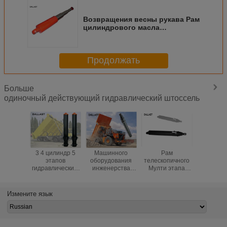
Возвращения весны рукава Рам
цилиндрового масла
одиночного действующего
пневматический для самосвала
разгружает трейлеры
Продолжать
Больше
одиночный действующий гидравлический штоссель
3 4 цилиндр 5
Машинного
Рам
Отрегули
этапов
оборудования
телескопичного
тип одн
гидравлический,
инженерства
Мулти этапа
масла пл
трейлер Типпер
цилиндра
одиночный
самос
Думпер
гидравлического
действующий
гидравли
одиночного
масла
гидравлический 3
цилиндр
Измените язык
действующего
приложенный
5 цилиндр
одна га
телескопичного
самосвал
скважины 7
год
цилиндра
одиночного
дюймов
поднимаясь
действующего