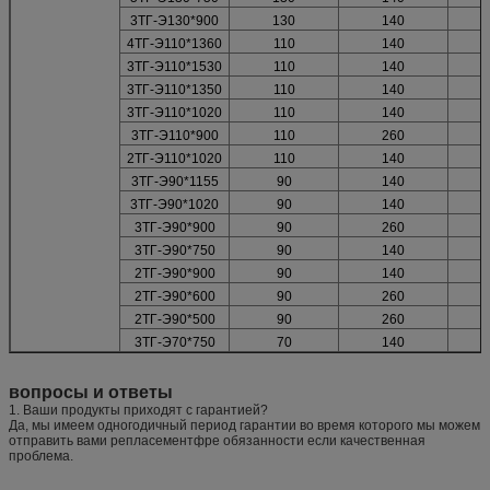
3ТГ-Э130*900
130
140
4ТГ-Э110*1360
110
140
3ТГ-Э110*1530
110
140
3ТГ-Э110*1350
110
140
3ТГ-Э110*1020
110
140
3ТГ-Э110*900
110
260
2ТГ-Э110*1020
110
140
3ТГ-Э90*1155
90
140
3ТГ-Э90*1020
90
140
3ТГ-Э90*900
90
260
3ТГ-Э90*750
90
140
2ТГ-Э90*900
90
140
2ТГ-Э90*600
90
260
2ТГ-Э90*500
90
260
3ТГ-Э70*750
70
140
вопросы и ответы
1. Ваши продукты приходят с гарантией?
Да, мы имеем одногодичный период гарантии во время которого мы можем
отправить вами репласементфре обязанности если качественная
проблема.