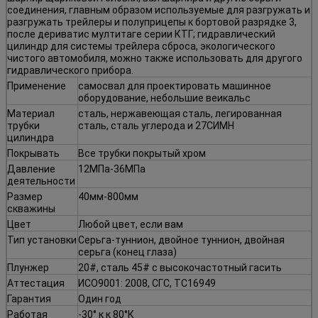
соединения, главным образом используемые для разгружать и
разгружать трейлеры и полуприцепы к бортовой разрядке 3,
после дериватис мултитаге серии КТГ; гидравлический
цилиндр для системы трейлера сброса, экологического
чистого автомобиля, можно также использовать для другого
гидравлического прибора.
Применение
самосвал для проектировать машинное
оборудование, небольшие веикальс
Материал
сталь, нержавеющая сталь, легированная
трубки
сталь, сталь углерода и 27СИМН
цилиндра
Покрывать
Все трубки покрытый хром
Давление
12МПа-36МПа
деятельности
Размер
40мм-800мм
скважины
Цвет
Любой цвет, если вам
Тип установки
Серьга-туннион, двойное туннион, двойная
серьга (конец глаза)
Плунжер
20#, сталь 45# с высокочастотный гасить
Аттестация
ИСО9001: 2008, СГС, ТС16949
Гарантия
Один год
Работая
-30° к к 80°К