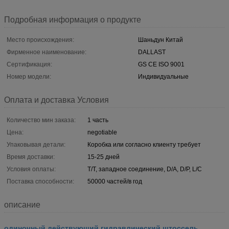
Подробная информация о продукте
Место происхождения:
Шаньдун Китай
Фирменное наименование:
DALLAST
Сертификация:
GS CE ISO 9001
Номер модели:
Индивидуальные
Оплата и доставка Условия
Количество мин заказа:
1 часть
Цена:
negotiable
Упаковывая детали:
Коробка или согласно клиенту требует
Время доставки:
15-25 дней
Условия оплаты:
T/T, западное соединение, D/A, D/P, L/C
Поставка способности:
50000 частей/в год
описание
одиночный действующий гидравлический штоссель