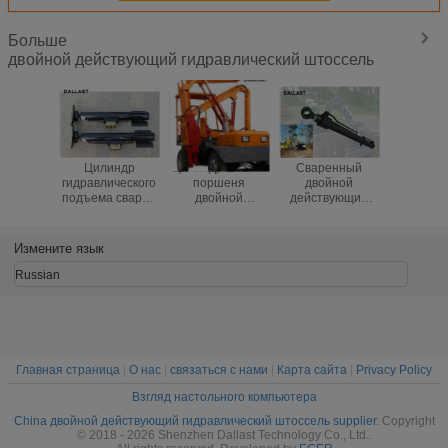
Больше
двойной действующий гидравлический штоссель
Цилиндр
Цилиндр штанги
Сваренный
Темпер
гидравлического
поршеня
двойной
гидравли
подъема сварил
двойной
действующий
цилиндра
4 трубку
гидравлический
цилиндр
порш
аутриггера 20-
для машин
оборудования
двой
2000 ноги ноги
сверла фуры
гидравлического
нормальн
Измените язык
хонингованную
Рам покрытый
проекти
мм
хромом для
машин
Russian
крана подъема
оборудо
Главная страница
|
О нас
|
связаться с нами
|
Карта сайта
|
Privacy Policy
Взгляд настольного компьютера
China двойной действующий гидравлический штоссель supplier.
Copyright
© 2018 - 2026 Shenzhen Dallast Technology Co., Ltd..