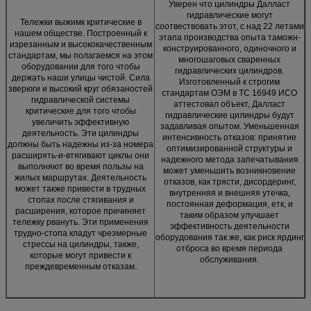
Уверен что цилиндры Далласт
гидравлические могут
Тележки выжимк критические в
соотвествовать этот, с над 22 летами
нашем обществе. Построенный к
этапа производства опыта таможн-
изрезанным и высококачественным
конструированного, одиночного и
стандартам, мы полагаемся на этом
многошаговых сваренных
оборудовании для того чтобы
гидравлических цилиндров.
держать наши улицы чистой. Сила
Изготовленный к строгим
зверюги и высокий круг обязаностей
стандартам ОЭМ в ТС 16949 ИСО
гидравлической системы
аттестовал объект, Далласт
критические для того чтобы
гидравлические цилиндры будут
увеличить эффективную
задавливая опытом. Уменьшенная
деятельность. Эти цилиндры
интенсивность отказов: принятие
должны быть надежны из-за номера
оптимизированной структуры и
расширять-и-втягивают циклы они
надежного метода запечатывания
выполняют во время пользы на
может уменьшить возникновение
жилых маршрутах. Деятельность
отказов, как трясти, дисордеринг,
может также привести в трудных
внутренняя и внешняя утечка,
стопах после стягивания и
постоянная деформация, етк, и
расширения, которое причиняет
таким образом улучшает
тележку рвануть. Эти применения
эффективность деятельности
трудно-стопа кладут чрезмерные
оборудования так же, как риск ярдинг
стрессы на цилиндры, также,
отброса во время периода
которые могут привести к
обслуживания.
преждевременным отказам.