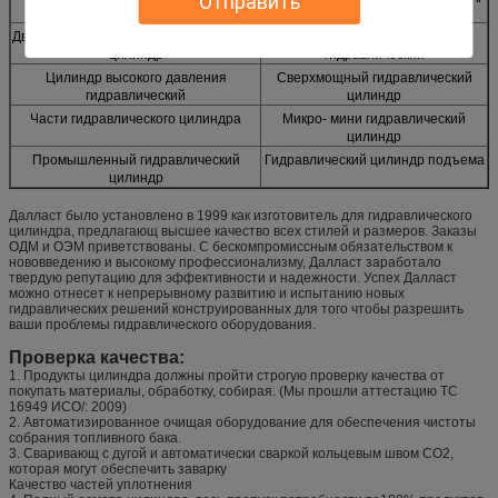
Отправить
гидравлический цилиндр
Двойной действующий гидравлический
Цилиндр станции мусоровоза
цилиндр
гидравлический
Цилиндр высокого давления
Сверхмощный гидравлический
гидравлический
цилиндр
Части гидравлического цилиндра
Микро- мини гидравлический
цилиндр
Промышленный гидравлический
Гидравлический цилиндр подъема
цилиндр
Далласт было установлено в 1999 как изготовитель для гидравлического
цилиндра, предлагающ высшее качество всех стилей и размеров. Заказы
ОДМ и ОЭМ приветствованы. С бескомпромиссным обязательством к
нововведению и высокому профессионализму, Далласт заработало
твердую репутацию для эффективности и надежности. Успех Далласт
можно отнесет к непрерывному развитию и испытанию новых
гидравлических решений конструированных для того чтобы разрешить
ваши проблемы гидравлического оборудования.
Проверка качества:
1. Продукты цилиндра должны пройти строгую проверку качества от
покупать материалы, обработку, собирая. (Мы прошли аттестацию ТС
16949 ИСО/: 2009)
2. Автоматизированное очищая оборудование для обеспечения чистоты
собрания топливного бака.
3. Сваривающ с дугой и автоматически сваркой кольцевым швом СО2,
которая могут обеспечить заварку
Качество частей уплотнения