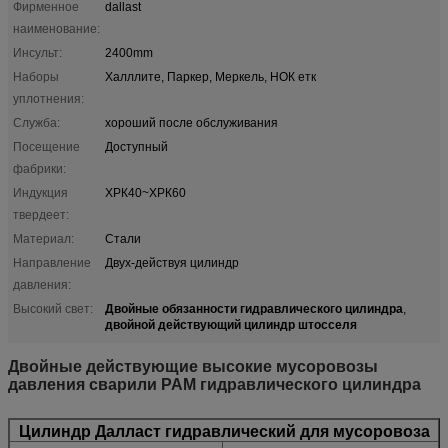
Фирменное
dallast
наименование:
Инсульт:
2400mm
Наборы
Халллите, Паркер, Меркель, НОК етк
уплотнения:
Служба:
хороший после обслуживания
Посещение
Доступный
фабрики:
Индукция
ХРК40~ХРК60
твердеет:
Материал:
Стали
Направление
Двух-действуя цилиндр
давления:
Двойные обязанности гидравлического цилиндра
Высокий свет:
,
двойной действующий цилиндр штосселя
Двойные действующие высокие мусоровозы
давления сварили РАМ гидравлического цилиндра
Цилиндр Далласт гидравлический для мусоровоза