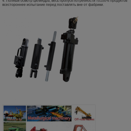
4. Полный осмотр цилиндра, весь пропуск потребности то100% продуктов
всестороннее испытание перед поставлять вне от фабрики.