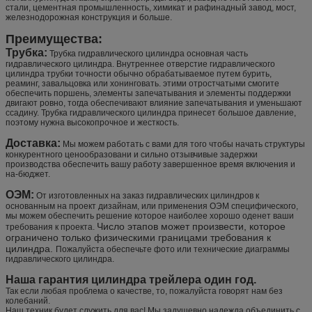
стали, цементная промышленность, химикат и рафинадный завод, мост,
железнодорожная конструкция и больше.
Преимущества:
Трубка:
Трубка гидравлического цилиндра основная часть
гидравлического цилиндра. Внутреннее отверстие гидравлического
цилиндра трубки точности обычно обрабатываемое путем бурить,
реаминг, завальцовка или хонинговать. этими отростчатыми смогите
обеспечить поршень, элементы запечатывания и элементы поддержки
двигают ровно, тогда обеспечивают влияние запечатывания и уменьшают
ссадину. Трубка гидравлического цилиндра принесет большое давление,
поэтому нужна высокопрочное и жесткость.
Доставка:
Мы можем работать с вами для того чтобы начать структуры
конкурентного ценообразовани и сильно отзывчивые задержки
производства обеспечить вашу работу завершенное время включения и
на-бюджет.
ОЭМ:
От изготовленных на заказ гидравлических цилиндров к
основанным на проект дизайнам, или применения ОЭМ специфического,
мы можем обеспечить решение которое наиболее хорошо оденет ваши
Число этапов может произвести, которое
требования к проекта.
ограничено только физическими границами требования к
цилиндра.
Пожалуйста обеспечьте фото или технические диаграммы
гидравлического цилиндра.
Наша гарантия цилиндра трейлера один год.
Так если любая проблема о качестве, то, пожалуйста говорят нам без
колебаний.
Наш техник будет служить для вас! Мы задушевно надежда объединить с