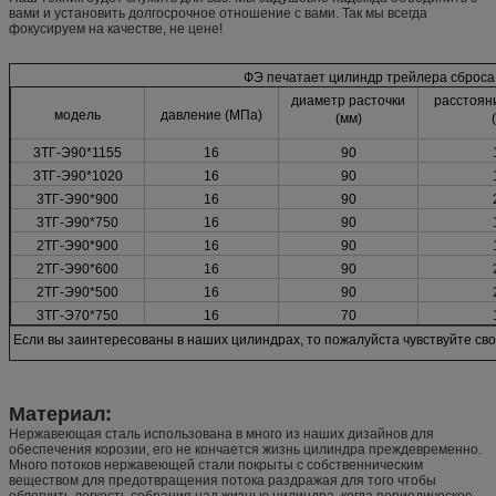
вами и установить долгосрочное отношение с вами. Так мы всегда
фокусируем на качестве, не цене!
ФЭ печатает цилиндр трейлера сброса
диаметр расточки
расстоян
модель
давление (МПа)
(мм)
3ТГ-Э90*1155
16
90
3ТГ-Э90*1020
16
90
3ТГ-Э90*900
16
90
3ТГ-Э90*750
16
90
2ТГ-Э90*900
16
90
2ТГ-Э90*600
16
90
2ТГ-Э90*500
16
90
3ТГ-Э70*750
16
70
Если вы заинтересованы в наших цилиндрах, то пожалуйста чувствуйте св
Материал:
Нержавеющая сталь использована в много из наших дизайнов для
обеспечения корозии, его не кончается жизнь цилиндра преждевременно.
Много потоков нержавеющей стали покрыты с собственническим
веществом для предотвращения потока раздражая для того чтобы
облегчить легкость собрания над жизнью цилиндра, когда периодическое