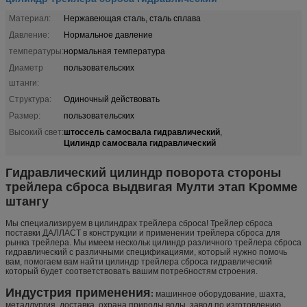
Материал:
Нержавеющая сталь, сталь сплава
Давление:
Нормальное давление
температуры:
нормальная температура
Диаметр
пользовательских
штанги:
Структура:
Одиночный действовать
Размер:
пользовательских
штоссель самосвала гидравлический
Высокий свет:
,
Цилиндр самосвала гидравлический
Гидравлический цилиндр поворота стороны
трейлера сброса выдвигая Мулти этап Kромме
штангу
Мы специализируем в цилиндрах трейлера сброса! Трейлер сброса
поставки ДАЛЛАСТ в конструкции и применении трейлера сброса для
рынка трейлера. Мы имеем нескольк цилиндр различного трейлера сброса
гидравлический с различными спецификациями, который нужно помочь
вам, помогаем вам найти цилиндр трейлера сброса гидравлический
который будет соответствовать вашим потребностям строения.
Индустрия применения
:
машинное оборудование, шахта,
металлургия, доставка, охрана природы воды, завод по изготовлению