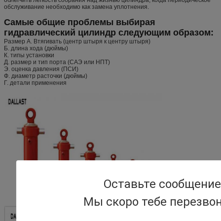
обслуживание необходимо как замена уплотнения.
Самые общие проблемы выбирая
гидравлический цилиндр следующим образом:
Размер А. Втягивать (центр штыря к центру штыря)
Б. длина хода (дюймы)
К. типы установки
Д. размер и тип порта (САЭ или НПТ)
Э. оценка давления (ПСИ)
Ф. диаметр расточки (дюймы)
Г. детали применения
Оставьте сообщение
Мы скоро тебе перезво