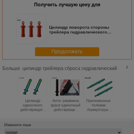
Получить лучшую цену для
Цилиндр поворота стороны
трейлера гидравлического
цилиндра самосвала выдвигая
Мулти этап Kромме штангу
Продолжать
цилиндр трейлера сброса гидравлический
Больше
Цилиндр
Анти- ржавчина
Приложенные
Аграр
одиночного
крася одиночный
тележки
аттест
действующего
действующий
Агрикултруал
этапа Т
трейлера сброса
тип этапа
цилиндра
гидравли
гидравлический,
гидравлического
двойного
цилин
телескопичные
цилиндра 3
действующего
трейлера
Измените язык
цилиндры
трейлера сброса
стального
Мул
самосвала
самосвала