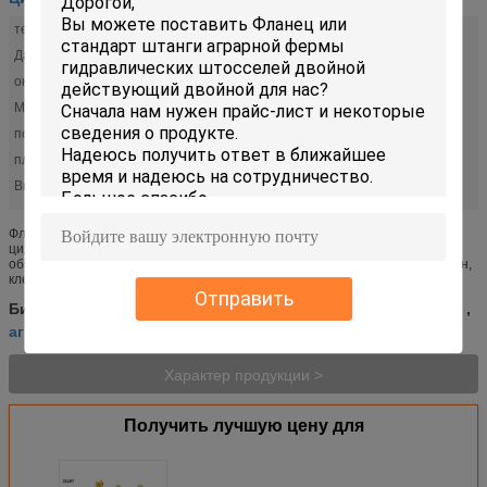
температуры:
нормальная температура
Давление:
8-35 МПа
окрашенный:
белизна, или по запросу
Материал:
нержавеющая сталь, сталь, легированная сталь
поршень:
пользовательских
плунжерный шток:
пользовательских
Высокий свет:
,
цилиндры затяжелителя трактора гидравлические
аграрный гидровлический цилиндр
Фланец или стандарт штанги фермы земледелия гидравлических
цилиндров двойной действующий двойной Метод установки: Наиболее
обыкновенно используемые устанавливающ варианты фланец, труннион,
клевис, штыр-глаз, вз...
Отправить
цилиндры затяжелителя трактора гидравлические
Бирки:
,
аграрный гидровлический цилиндр
Характер продукции >
Получить лучшую цену для