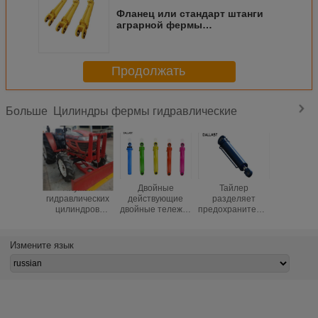
Фланец или стандарт штанги
аграрной фермы
гидравлических штосселей
двойной действующий
двойной
Продолжать
Цилиндры фермы гидравлические
Больше
Плужок
Двойные
Тайлер
Сред
гидравлических
действующие
разделяет
теле
цилиндров
двойные тележки
предохранительный
гидравли
фермы двойного
ИСО 9001
клапан поршеня
цилин
действия
гидравлических
гидравлических
фер
трактора Янмар
цилиндров
цилиндров руки
затяжел
Измените язык
аграрный
фермы аграрные
встроенный
давле
реверзибельный
коррозионностойкий
двой
дейст
сваре
аграр