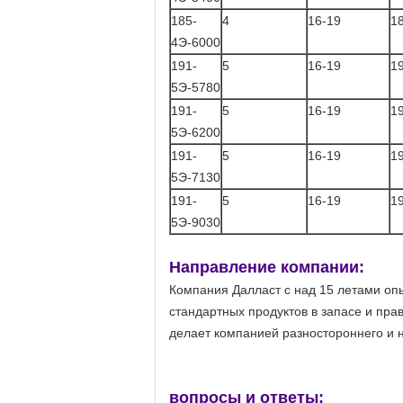
185-
4
16-19
1
4Э-6000
191-
5
16-19
1
5Э-5780
191-
5
16-19
1
5Э-6200
191-
5
16-19
1
5Э-7130
191-
5
16-19
1
5Э-9030
Направление компании:
Компания Далласт с над 15 летами оп
стандартных продуктов в запасе и пра
делает компанией разностороннего и 
вопросы и ответы: