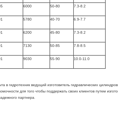
85
6000
50-80
7.3-8.2
91
5780
40-70
6.9-7.7
91
6200
45-80
7.3-8.2
91
7130
50-85
7.8-8.5
91
9030
55-90
10.0-11.0
ыта в гидротехник ведущий изготовитель гидравлических цилиндро
вомочности для того чтобы поддержать своих клиентов путем изго
надежного партнера.