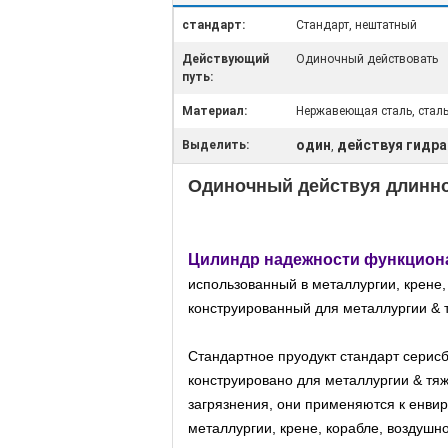
стандарт:
Стандарт, нештатный
Действующий
Одиночный действовать
путь:
Материал:
Нержавеющая сталь, стал
один
действуя гидр
Выделить:
,
Одиночный действуя длинн
Цилиндр надежности функцион
использованный в металлургии, крене,
конструированный для металлургии &
Стандартное пруодукт стандарт серис
конструировано для металлургии & тя
загрязнения, они применяются к енви
металлургии, крене, корабле, воздушн