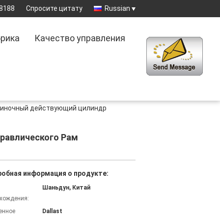
8188
Спросите цитату
Russian
рика
Качество управления
диночный действующий цилиндр
равлического Рам
обная информация о продукте:
Шаньдун, Китай
хождения:
енное
Dallast