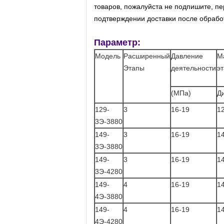
товаров, пожалуйста не подпишите, пе
подтверждении доставки после обработ
Параметр:
Модель
Расширенный
Давление
М
Этапы
деятельности
э
(МПа)
Д
129-
3
16-19
1
3Э-3880
149-
3
16-19
1
3Э-3880
149-
3
16-19
1
3Э-4280
149-
4
16-19
1
4Э-3880
149-
4
16-19
1
4Э-4280