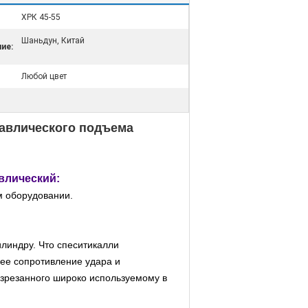
ХРК 45-55
Шаньдун, Китай
ие:
Любой цвет
авлического подъема
влический:
м оборудовании.
линдру. Что спеситикалли
ее сопротивление удара и
изрезанного широко используемому в