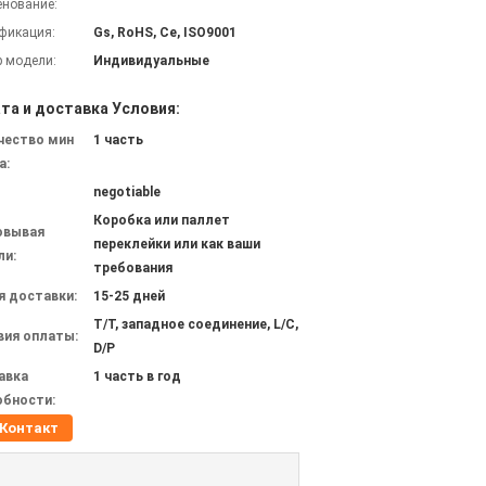
нование:
фикация:
Gs, RoHS, Ce, ISO9001
 модели:
Индивидуальные
та и доставка Условия:
чество мин
1 часть
а:
negotiable
Коробка или паллет
овывая
переклейки или как ваши
ли:
требования
я доставки:
15-25 дней
T/T, западное соединение, L/C,
вия оплаты:
D/P
авка
1 часть в год
обности:
Контакт