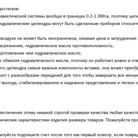
остатков:
невматической системы вообще в границах 0.2-1.0Мпа, поэтому ци
идравлические цилиндры могут быть сделанным прибором относит
воздухе не может быть неограничена, никакая цена и затруднения 
загрязнение, гидравлическое масло противоположность;
противление чем гидравлическое масло;
ф обжатия гидравлического масла, поэтому он работает ровно и отв
ого цилиндра самые важные компоненты вставки, она может преоб
вуют с разнообразие передачей для того чтобы завершить все меха
лу выхода, стабилизированное и надежное представление и легкое
спечения этому никакой строгой проверки качества любая качест
нические характеристики изделия размера товаров. Пожалуйста пр
луйста подпишите счет после того как первый осмотр, если повре