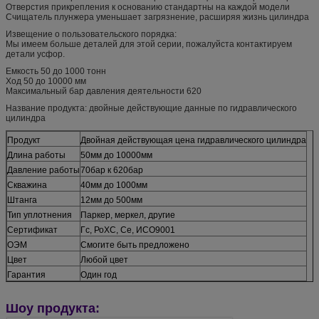
Отверстия прикрепления к основанию стандартны на каждой модели
Счищатель плунжера уменьшает загрязнение, расширяя жизнь цилиндра
Извещение о пользовательского порядка:
Мы имеем больше деталей для этой серии, пожалуйста контактируем
детали усфор.
Емкость 50 до 1000 тонн
Ход 50 до 10000 мм
Максимальный бар давления деятельности 620
Название продукта: двойные действующие данные по гидравлического
цилиндра
Продукт
Двойная действующая цена гидравлического цилиндра
Длина работы
50мм до 10000мм
Давление работы
70бар к 620бар
Скважина
40мм до 1000мм
Штанга
12мм до 500мм
Тип уплотнения
Паркер, меркел, другие
Сертификат
Гс, РоХС, Се, ИСО9001
ОЭМ
Смогите быть предложено
Цвет
Любой цвет
Гарантия
Один год
Шоу продукта: