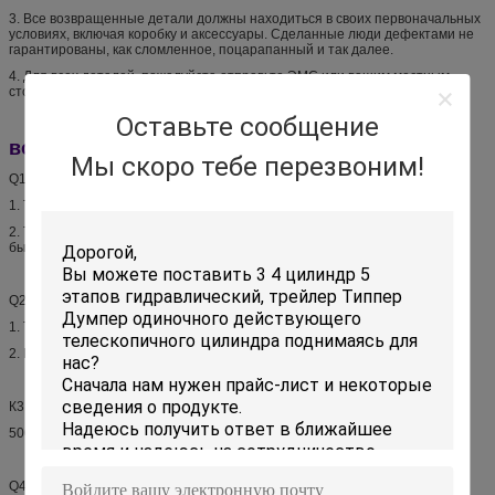
3. Все возвращенные детали должны находиться в своих первоначальных
условиях, включая коробку и аксессуары. Сделанные люди дефектами не
гарантированы, как сломленное, поцарапанный и так далее.
4. Для всех деталей, пожалуйста отправьте ЭМС или вашим местным
столбом когда отправьте назад.
Оставьте сообщение
вопросы и ответы:
Мы скоро тебе перезвоним!
Q1. Что такие же аспекты вашего цилиндра с цилиндром Хйва?
1. Такие же структура внутренности.
2. Такой же внешний размер и такие же размеры установки. Она может
быть заменима с Хйва
Q2. Сравненный с цилиндром Хйва, что ваши преимущества цилиндра?
1. Трубки покрытый хром.
2. Погашены и закалены трубки.
К3. Что ваш цилиндр ППМ?
5000 ППМ. Мы делаем осмотр 100% перед доставкой.
Q4. Вы были экспортированы к за морем?