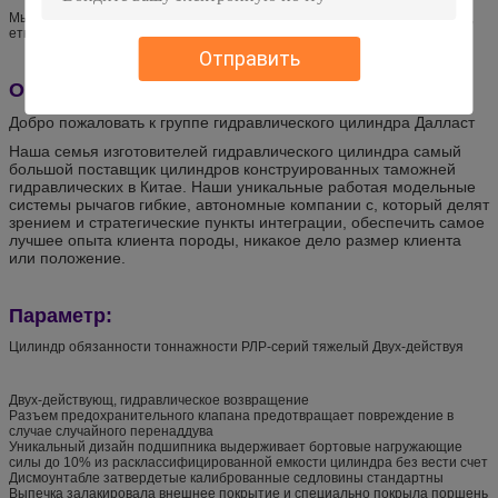
Мы экспортировали к США, Канаде, Германии, Италии, Франции, России,
етк.
Отправить
О нашей компании:
Добро пожаловать к группе гидравлического цилиндра Далласт
Наша семья изготовителей гидравлического цилиндра самый
большой поставщик цилиндров конструированных таможней
гидравлических в Китае. Наши уникальные работая модельные
системы рычагов гибкие, автономные компании с, который делят
зрением и стратегические пункты интеграции, обеспечить самое
лучшее опыта клиента породы, никакое дело размер клиента
или положение.
Параметр:
Цилиндр обязанности тоннажности РЛР-серий тяжелый Двух-действуя
Двух-действующ, гидравлическое возвращение
Разъем предохранительного клапана предотвращает повреждение в
случае случайного перенаддува
Уникальный дизайн подшипника выдерживает бортовые нагружающие
силы до 10% из расклассифицированной емкости цилиндра без вести счет
Дисмоунтабле затвердетые калиброванные седловины стандартны
Выпечка залакировала внешнее покрытие и специально покрыла поршень