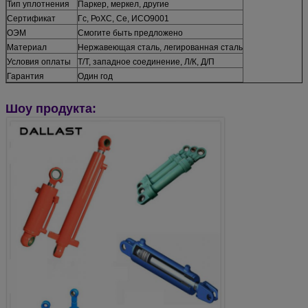
Тип уплотнения
Паркер, меркел, другие
Сертификат
Гс, РоХС, Се, ИСО9001
ОЭМ
Смогите быть предложено
Материал
Нержавеющая сталь, легированная сталь
Условия оплаты
Т/Т, западное соединение, Л/К, Д/П
Гарантия
Один год
Шоу продукта: