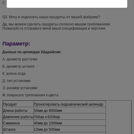
2. Погашены и закалены трубки.
Q3. Могу я подгонять наши продукты от вашей фабрики?
Да, мы можем сделать продукты согласно вашим требованиям.
Пожалуйста отправьте мной ваши спецификации и чертежи.
Параметр:
Данные по цилиндра Хйдрайлик:
А. диаметр расточки
Б. диаметр штанги
К. длина хода
Д. тип установки
Э. размер установки
Ф. покрасьте требования к цвета
Продукт
Проектировать гидравлический цилиндр
Длина работы
50мм до 8000мм
Давление работы
70бар к 620бар
Скважина
40мм до 1000мм
Штанга
12мм до 500мм