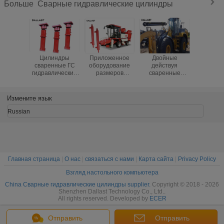
Сварные гидравлические цилиндры
Больше
Цилиндры
Приложенное
Двойные
Действ
сваренные ГС
оборудование
действуя
гидравли
гидравлические
размеров
сваренные
Рам сам
двойной
гидравлических
пушпульные
Хйва аг
действующий
цилиндров
гидравлические
сваре
Kроме
двойника
цилиндры для
двой
Измените язык
подниматься
уплотнения
промышленного
аутриггера ноги в
действуя
оборудования
Russian
4 ноги
сваренное
аграрное
Главная страница
|
О нас
|
связаться с нами
|
Карта сайта
|
Privacy Policy
Взгляд настольного компьютера
China Сварные гидравлические цилиндры supplier.
Copyright © 2018 - 2026
Shenzhen Dallast Technology Co., Ltd..
All rights reserved. Developed by
ECER
Отправить
Отправить