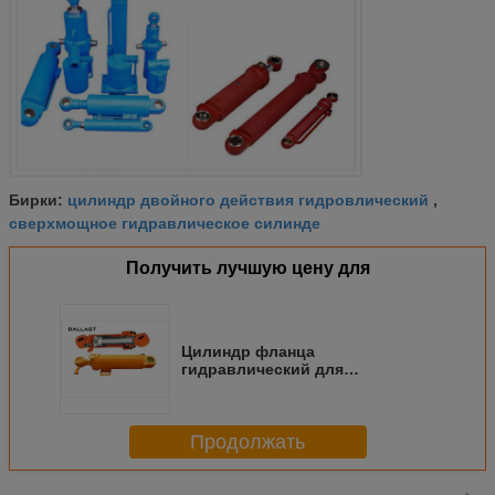
цилиндр двойного действия гидровлический
Бирки:
,
сверхмощное гидравлическое силинде
Получить лучшую цену для
Цилиндр фланца
гидравлический для
проектировать машину,
цилиндр двойника
действующий гидравлический
Продолжать